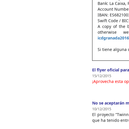
Bank: La Caixa,
Account Number
IBAN: ES68210
Swift Code / BI
A copy of the b
otherwise w
icdgranada201
Si tiene alguna 
El flyer oficial p
15/12/2015
¡Aprovecha esta op
No se aceptarán m
10/12/2015
El proyecto “Twinn
que ha tenido entr