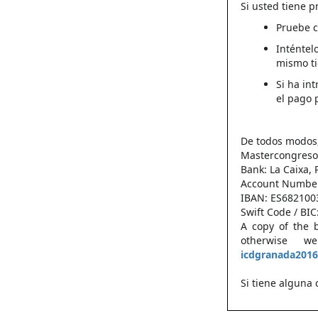
Si usted tiene p
Pruebe c
Inténte
mismo t
Si ha in
el pago 
De todos modos,
Mastercongresos
Bank: La Caixa,
Account Number
IBAN: ES68210
Swift Code / BI
A copy of the b
otherwise w
icdgranada201
Si tiene alguna 